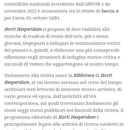
Recensioni
scientifiche nazionali accreditate dall’ANVUR e da
Contatti
novembre 2022 è riconosciuta tra le riviste di
fascia A
per l’area 10, settore 10/B1.
Horti Hesperidum
si propone di dare visibilità alle
ricerche di studiosi di storia dell’arte, più e meno
giovani, impegnati a indagare le testimonianze scritte
del passato e, quindi, a elaborare una più consapevole
riflessione sugli strumenti di indagine storico-critica e
sui modi di vedere che appartengono al nostro tempo.
Unitamente alla rivista nasce la
Biblioteca
di
Horti
Hesperidum
, al cui interno saranno nel corso del tempo
archiviati testi letterari di interesse storico-artistico, di
vario genere ed epoca, dall’antichità all’età
contemporanea, sui quali troveranno fondamento gli
stessi saggi storici pubblicati nei fascicoli della rivista. Il
programma editoriale di
Horti Hesperidum
è
principalmente legato alle attività di ricerca condotte in