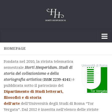
Homepage
HOMEPAGE
Notizie
Fondata nel 2010, la rivista telematica
Biblioteca
semestrale
Horti Hesperidum. Studi di
storia del collezionismo e della
Rivista
storiografia artistica
(
ISSN 2239-4141
) è
Collane
pubblicata sotto il patrocinio del
Dipartimento di Studi letterari,
Laboratori
filosofici e di storia
Lessico artistico
dell’arte
dell’Università degli Studi di Roma “Tor
Vergata”. Dal 2012 è inserita nell’elenco delle riviste